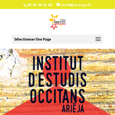
05 81 06 03 88
ieo09@orange.fr
Sélectionner Une Page