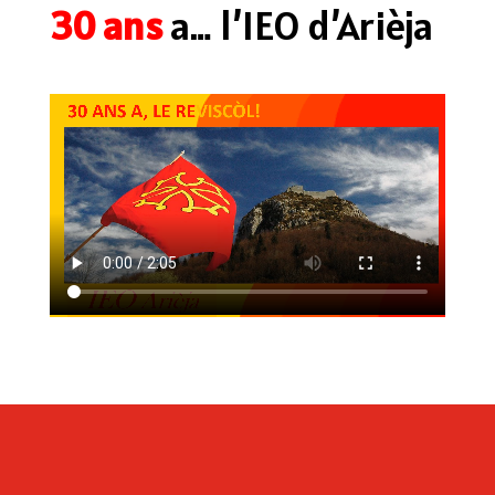
30
ans
a… l’IEO d’Arièja