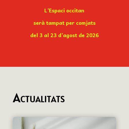
L’Espaci occitan
serà tampat per comjats
del 3 al 23 d’agost de 2026
Actualitats